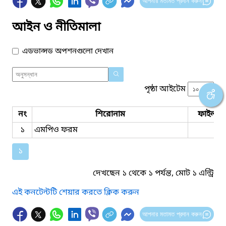
আপনার মতামত প্রদান করুন
আইন ও নীতিমালা
এডভান্সড অপশনগুলো দেখান
পৃষ্ঠা আইটেম
নং
শিরোনাম
ফাইল সম
১
এমপিও ফরম
১
দেখছেন ১ থেকে ১ পর্যন্ত, মোট ১ এন্ট্রি
এই কনটেন্টটি শেয়ার করতে ক্লিক করুন
আপনার মতামত প্রদান করুন