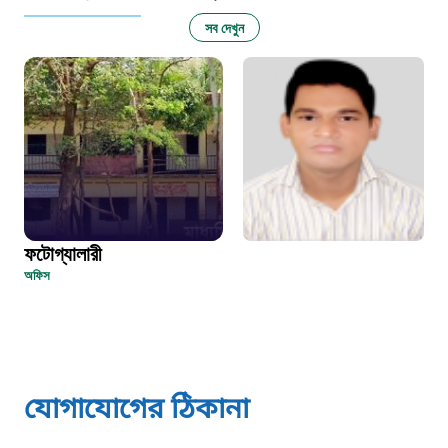
নারী ও শিশু নির্যাতন প্রতিরোধ
সব দেখুন
১০৬
দুদক
১০২
দুর্যোগের আগাম বার্তা
ফটোগ্যালারী
১৬১২২
অফিস
স্মার্ট ভূমি সেবা
১০৯৮
যোগাযোগের ঠিকানা
শিশু সহায়তা লাইন