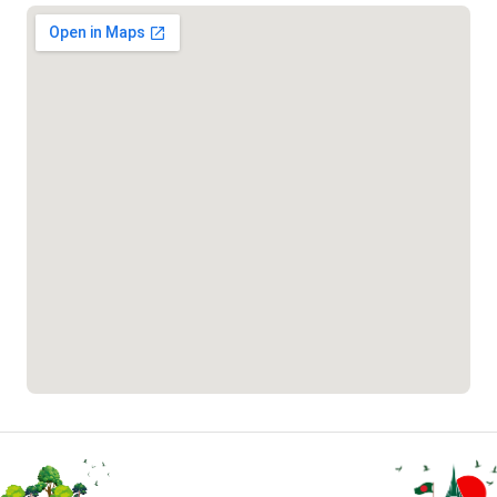
১৬১০৯
বাংলাদেশ কর্মচারী কল্যাণ বোর্ড হটলাইন
০১৯০৮৮৮৮৮৮৮
মাদকদ্রব্য নিয়ন্ত্রণ হটলাইন
১৬১১৩
জরুরী অভ্যন্তরীণ নৌ-পরিবহন হটলাইন
১৬৪৪৫
পাসপোর্ট বাতায়ন হটলাইন