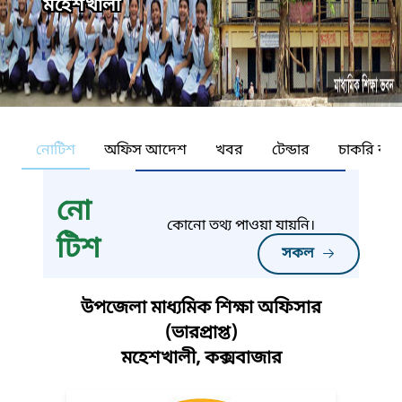
মহেশখালী
নোটিশ
অফিস আদেশ
খবর
টেন্ডার
চাকরি কর্ন
নো
কোনো তথ্য পাওয়া যায়নি।
টিশ
সকল
উপজেলা মাধ্যমিক শিক্ষা অফিসার
(ভারপ্রাপ্ত)
মহেশখালী, কক্সবাজার