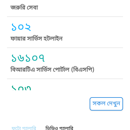
জরুরি সেবা
১০২
ফায়ার সার্ভিস হটলাইন
১৬১০৭
বিআরটিএ সার্ভিস পোর্টাল (বিএসপি)
১০৩
সুপ্রীম কোর্ট হেল্পলাইন
সকল দেখুন
১০৯
ফটো গ্যালারি
ভিডিও গ্যালারি